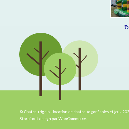
To
© Chateau rigolo - location de chateaux gonflables et jeux 20
Storefront design par
WooCommerce
.