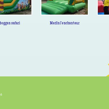
boggan safari
Merlin l’enchanteur
26