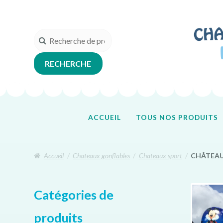
Aller
Aller
à
au
la
contenu
Recherche
navigation
pour :
RECHERCHE
ACCUEIL
TOUS NOS PRODUITS
Accueil
/
Chateaux gonflables
/
Chateaux sport
/
CHÂTEAU 
Catégories de
produits