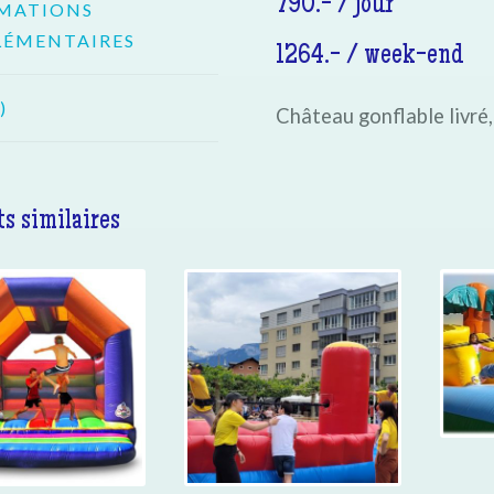
790.- / jour
MATIONS
ÉMENTAIRES
1264.- / week-end
)
Château gonflable livré
s similaires