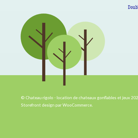
Doub
© Chateau rigolo - location de chateaux gonflables et jeux 20
Storefront design par
WooCommerce
.