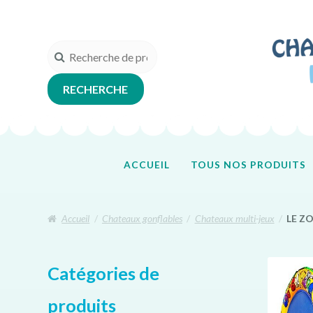
Aller
Aller
à
au
la
contenu
Recherche
navigation
pour :
RECHERCHE
ACCUEIL
TOUS NOS PRODUITS
Accueil
/
Chateaux gonflables
/
Chateaux multi-jeux
/
LE ZO
Catégories de
produits