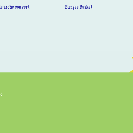
le arche couvert
Bungee Basket
26