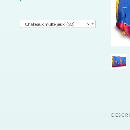
Chateaux multi-jeux (32)
×
DESCR