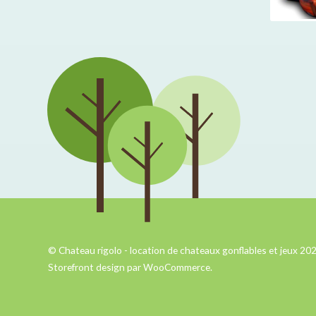
© Chateau rigolo - location de chateaux gonflables et jeux 20
Storefront design par
WooCommerce
.