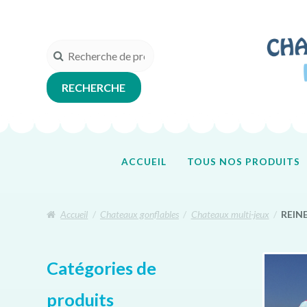
Aller
Aller
à
au
la
contenu
Recherche
navigation
pour :
RECHERCHE
ACCUEIL
TOUS NOS PRODUITS
Accueil
/
Chateaux gonflables
/
Chateaux multi-jeux
/
REINE
Catégories de
produits