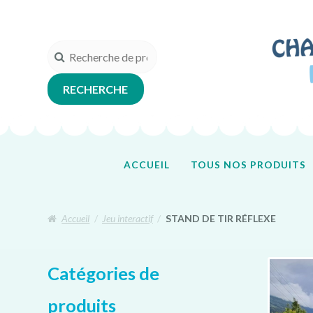
Aller
Aller
à
au
la
contenu
Recherche
navigation
pour :
RECHERCHE
ACCUEIL
TOUS NOS PRODUITS
Accueil
/
Jeu interactif
/
STAND DE TIR RÉFLEXE
Catégories de
produits