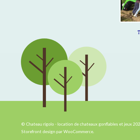
T
© Chateau rigolo - location de chateaux gonflables et jeux 20
Storefront design par
WooCommerce
.